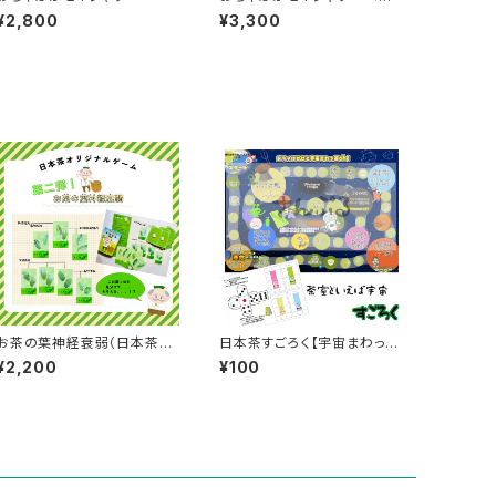
げフォレストグリーン
¥2,800
¥3,300
お茶の葉神経衰弱（日本茶の
日本茶すごろく【宇宙まわっ茶
品種）
oh!】
¥2,200
¥100