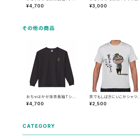
ツ黒
¥4,700
¥3,000
その他の商品
おちゃはかせ抹茶長袖Tシャ
茶でもしばきにいこかシャツ
ツ黒
（お茶）
¥4,700
¥2,500
CATEGORY